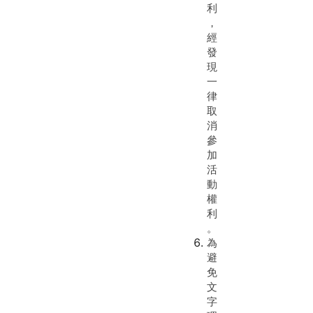
利
，
經
發
現
一
律
取
消
參
加
活
動
權
利
。
為
避
免
文
字