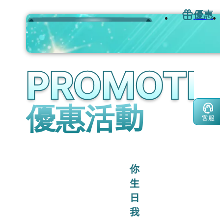
優惠
優惠活動
客服
你
生
日
我