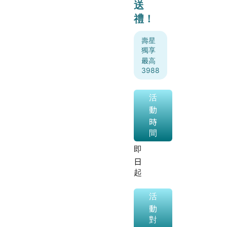
送
禮！
壽星
獨享
最高
3988
活
動
時
間
即
日
起
活
動
對