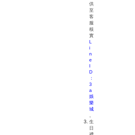
供
至
客
服
核
實
L
i
n
e
I
D
：
3
a
娛
樂
城
。
生
日
禮