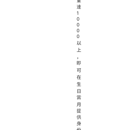
量
達
1
0
0
0
0
以
上
，
即
可
在
生
日
當
月
提
供
身
份