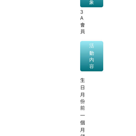
象
3
A
會
員
活
動
內
容
生
日
月
份
前
一
個
月