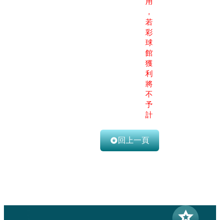
用
，
若
彩
球
館
獲
利
將
不
予
計
回上一頁
3a
娛
樂
城