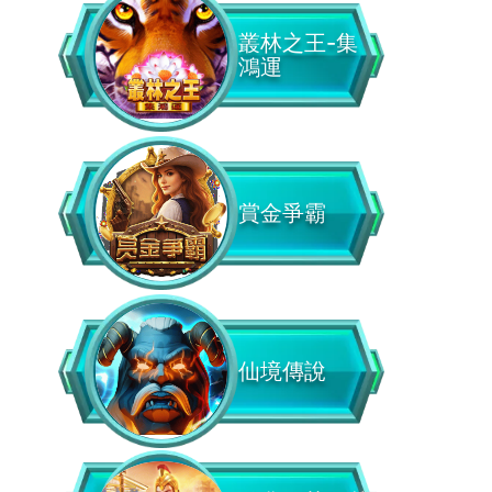
叢林之王-集
鴻運
賞金爭霸
仙境傳說