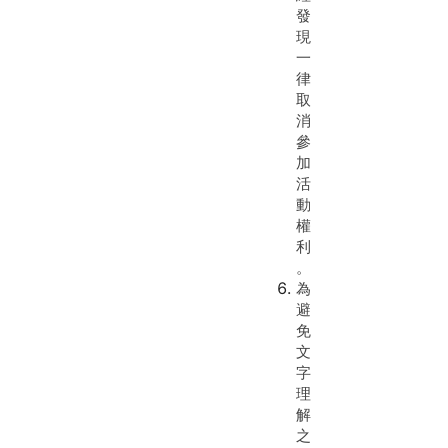
發
現
一
律
取
消
參
加
活
動
權
利
。
為
避
免
文
字
理
解
之