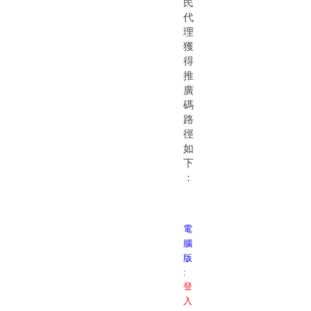
民
代
理
獲
得
推
廣
碼
路
徑
如
下
：
電
腦
版
:
登
入