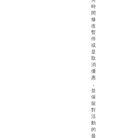
時
間
修
改
暫
停
或
是
取
消
優
惠
，
並
保
留
對
活
動
的
最