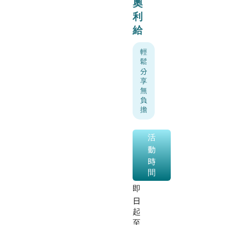
奧
利
給
輕
鬆
分
享
無
負
擔
活
動
時
間
即
日
起
至