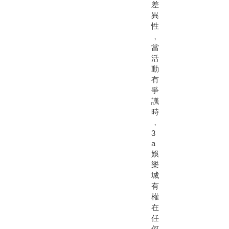
差
異
性
，
當
活
動
有
爭
議
時
，
3
a
娛
樂
城
有
權
在
任
何