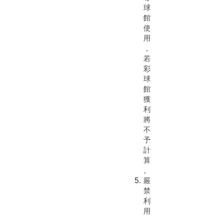
球
館
使
用
，
若
彩
球
館
獲
利
將
不
予
計
算
。
嚴
禁
利
用